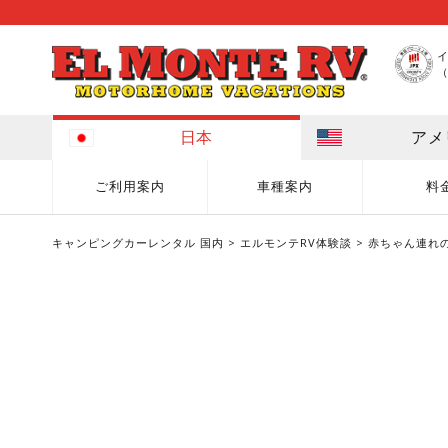
（
日本
アメ
ご利用案内
車種案内
料
キャンピングカーレンタル 国内
>
エルモンテRV体験談
> 赤ちゃん連れ